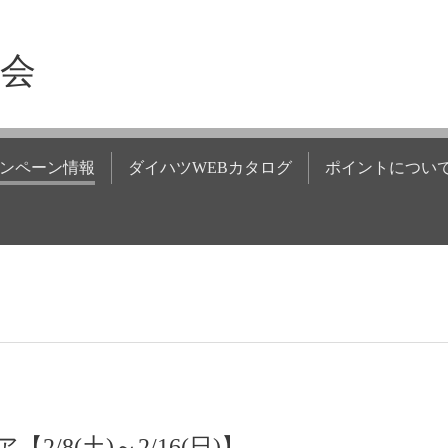
商会
ンペーン情報
ダイハツWEBカタログ
ポイントについ
/8(土)～2/16(日)】