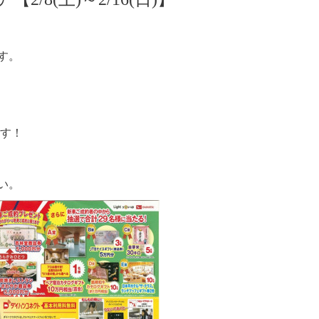
す。
ます！
い。