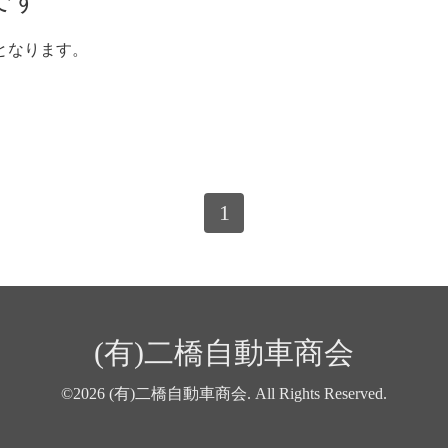
です
期間となります。
1
(有)二橋自動車商会
©2026
(有)二橋自動車商会
. All Rights Reserved.